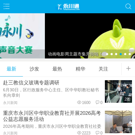
动画电影周主题市集开街啦！
+
最新
沙发
最热
精华
关注
赴三教信义玻璃专题调研
6月30日，区行政服务中心主任、区中华职教社秘书
长向章剑
2图
1600
0
永川新闻
重庆市永川区中华职业教育社开展2026高考
公益志愿服务活动
2026年高考期间，重庆市永川区中华职业教育社社委
2图
会委员樊坤在永
2223
0
永川新闻