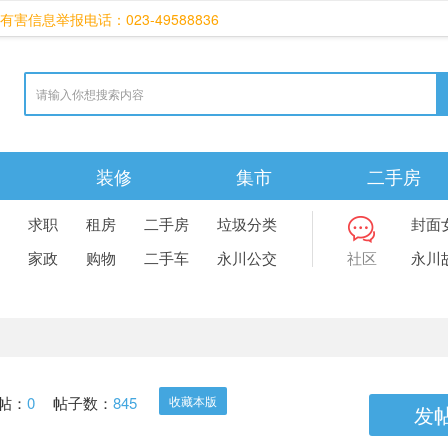
有害信息举报电话：023-49588836
装修
集市
二手房
红包
求职
租房
二手房
垃圾分类
封面
家政
购物
二手车
永川公交
社区
永川
帖：
0
帖子数：
845
收藏本版
发