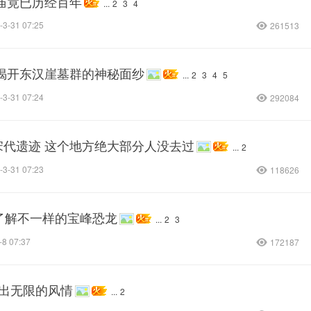
庙竟已历经百年
...
2
3
4
-3-31 07:25
261513
你揭开东汉崖墓群的神秘面纱
...
2
3
4
5
-3-31 07:24
292084
宋代遗迹 这个地方绝大部分人没去过
...
2
-3-31 07:23
118626
你了解不一样的宝峰恐龙
...
2
3
-8 07:37
172187
绘出无限的风情
...
2