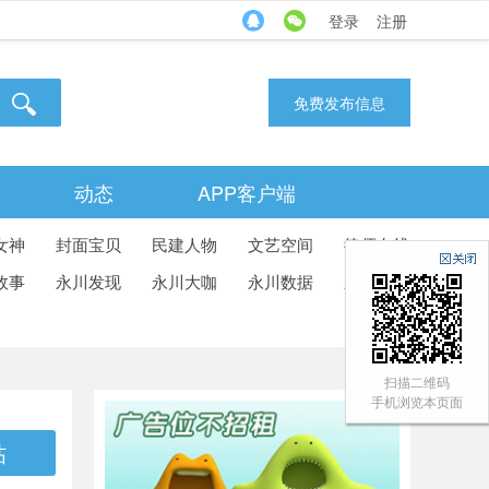
登录
注册
免费发布信息
动态
APP客户端
女神
封面宝贝
民建人物
文艺空间
律师在线
故事
永川发现
永川大咖
永川数据
永川城视
扫描二维码
手机浏览本页面
帖