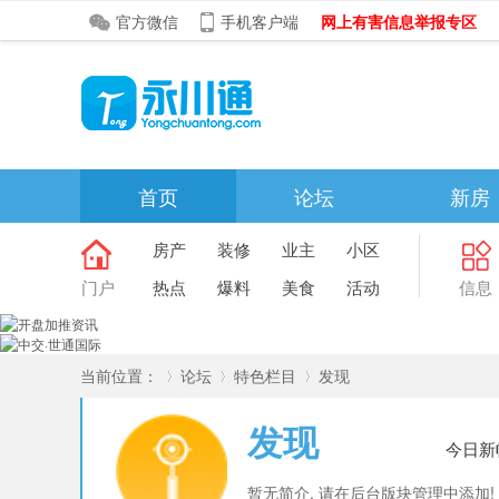
官方微信
手机客户端
网上有害信息举报专区
首页
论坛
新房
新闻资讯
排行榜
天天领
房产
装修
业主
小区
门户
热点
爆料
美食
活动
信息
当前位置：
论坛
特色栏目
发现
发现
今日新
»
›
›
暂无简介, 请在后台版块管理中添加!