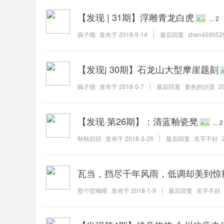
【发现 | 31期】浮雕青龙白虎
...
2
疯子猫
发布于
2018-5-14
最后回复
zhen459052
【发现| 30期】石龙山大型摩崖题刻
疯子猫
发布于
2018-5-7
最后回复
黄色的沙漠
2
【发现·第26期】：清蓝釉瓷凳
...
2
秋秋邱邱
发布于
2018-3-26
最后回复
名字不好
瓦当，挡尽千年风雨，低调却美到惊
那个哎呦喂
发布于
2018-1-9
最后回复
名字不好