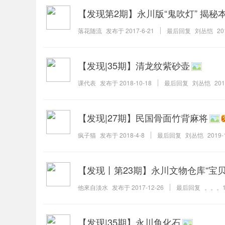
【发现第2期】永川版“鬼吹灯” 揭秘
落花随流
发布于
2017-6-21
最后回复
刘丛恺
20
【发现|35期】清龙纹紫砂壶
课代表
发布于
2018-10-18
最后回复
刘丛恺
201
【发现|27期】民国骨面竹背麻将
疯子猫
发布于
2018-4-8
最后回复
刘丛恺
2019-
【发现丨第23期】永川文物仓库“宝贝”亮
他來自淡水
发布于
2017-12-26
最后回复
。。。
【发现|35期】永川鱼化石